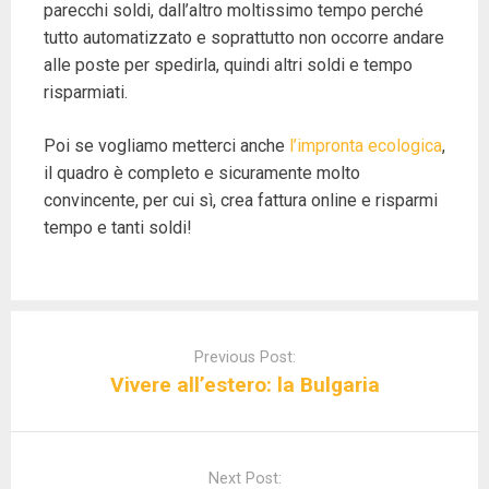
parecchi soldi, dall’altro moltissimo tempo perché
tutto automatizzato e soprattutto non occorre andare
alle poste per spedirla, quindi altri soldi e tempo
risparmiati.
Poi se vogliamo metterci anche
l’impronta ecologica
,
il quadro è completo e sicuramente molto
convincente, per cui sì, crea fattura online e risparmi
tempo e tanti soldi!
P
o
Previous Post:
s
Vivere all’estero: la Bulgaria
t
n
a
Next Post:
v