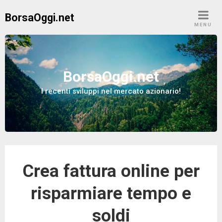
S
BorsaOggi.net
k
MENU
i
p
t
o
BorsaOggi.net
c
I recenti sviluppi nel mercato azionario!
o
n
t
e
n
t
Crea fattura online per
risparmiare tempo e
soldi