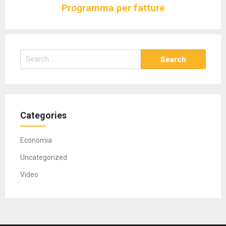
Programma per fatture
i
g
a
t
S
i
e
o
a
n
r
c
Categories
h
f
Economia
o
r
Uncategorized
:
Video